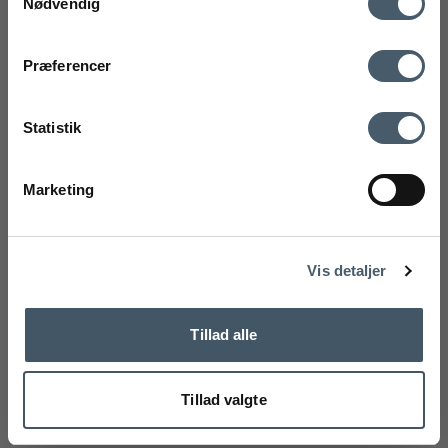
Nødvendig
mobilnummer
Kontakt os
Fragtpris
Præferencer
Ved tilmelding accepterer du at modtage vores nyhedsbrev og SMS
markedsføring med gode tilbud og inspiration. Du kan altid trække dit
Statistik
samtykke tilbage. Med dit samtykke accepterer du desuden vores
privatlivspolitik og handelsbetingelser her.
Marketing
Tilmeld
Handelsbetingelser
Reklamati
Nej tak
Vis detaljer
Tillad alle
Tillad valgte
Pedestal Cable Bagel
Pedestal