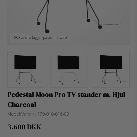
3 andre kigger på denne vare
Pedestal Moon Pro TV-stander m. Hjul
Charcoal
Model/Varenr.:
179-010-016-001
3.600 DKK