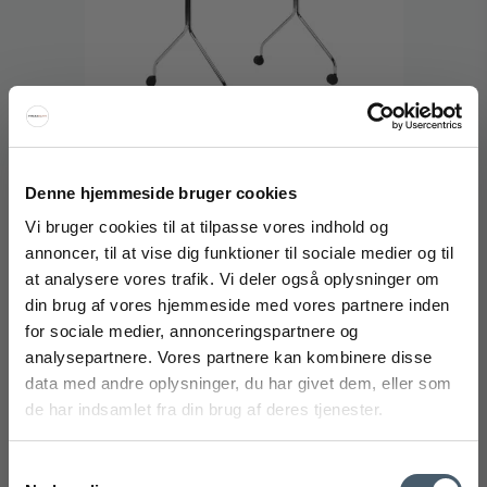
Denne hjemmeside bruger cookies
Vi bruger cookies til at tilpasse vores indhold og
annoncer, til at vise dig funktioner til sociale medier og til
Pedestal Moon Rollin' Tall TV-stander m. Hjul
at analysere vores trafik. Vi deler også oplysninger om
Pedestal
FÅ 20% RABAT
din brug af vores hjemmeside med vores partnere inden
179-010-023M
for sociale medier, annonceringspartnere og
Få 20% rabat ved tilmelding af vores nyhedsbrev.
analysepartnere. Vores partnere kan kombinere disse
*Din rabat kan ikke bruges på i forvejen nedsatte varer eller på
Fra
2.700 DKK
produkter fra Rocket
.
data med andre oplysninger, du har givet dem, eller som
Vis produkt
de har indsamlet fra din brug af deres tjenester.
Samtykkevalg