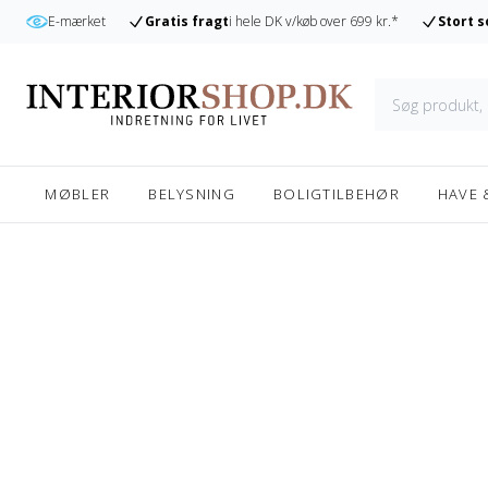
r
E-mærket
Gratis fragt
i hele DK v/køb over 699 kr.*
Stort 
MØBLER
BELYSNING
BOLIGTILBEHØR
HAVE 