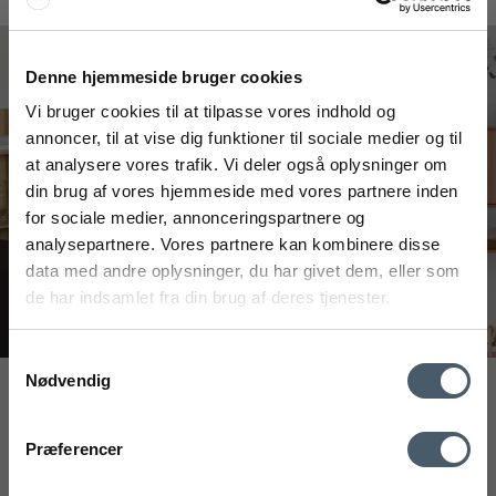
#interiorshop
Denne hjemmeside bruger cookies
Vi bruger cookies til at tilpasse vores indhold og
annoncer, til at vise dig funktioner til sociale medier og til
at analysere vores trafik. Vi deler også oplysninger om
FÅ 20% RABAT
din brug af vores hjemmeside med vores partnere inden
for sociale medier, annonceringspartnere og
Få 20% rabat ved tilmelding af vores nyhedsbrev.
analysepartnere. Vores partnere kan kombinere disse
*Din rabat kan ikke bruges på i forvejen nedsatte varer eller på
produkter fra Rocket
.
data med andre oplysninger, du har givet dem, eller som
de har indsamlet fra din brug af deres tjenester.
Samtykkevalg
Nødvendig
Interiør A/S
mobilnummer
Løsning
Kontakt os
Fragtpris
Præferencer
Højmarksvej 34
DK-8723 Løsning
Ved tilmelding accepterer du at modtage vores nyhedsbrev og SMS