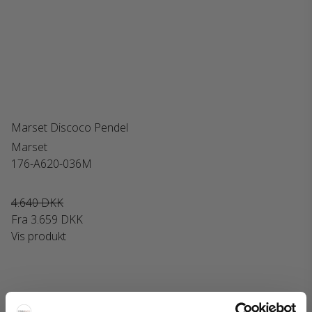
Marset Discoco Pendel
Marset
176-A620-036M
4.640 DKK
Fra
3.659 DKK
Vis produkt
Interiorshop | Instagram