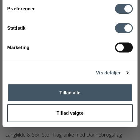
mobilnummer
Kontakt os
Fragtpris
Præferencer
Ved tilmelding accepterer du at modtage vores nyhedsbrev og SMS
markedsføring med gode tilbud og inspiration. Du kan altid trække dit
Statistik
samtykke tilbage. Med dit samtykke accepterer du desuden vores
privatlivspolitik og handelsbetingelser her.
Marketing
Tilmeld
Handelsbetingelser
Reklamati
Nej tak
Vis detaljer
Tillad alle
Tillad valgte
Langkilde & Søn Stor Flagranke med Dannebrogsflag