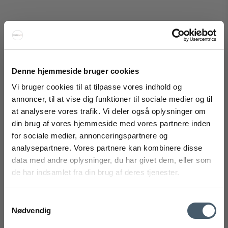
Denne hjemmeside bruger cookies
Langkilde & Søn Hvidmalet Flagstang 180 cm med
Vi bruger cookies til at tilpasse vores indhold og
Dannebrogsflag
annoncer, til at vise dig funktioner til sociale medier og til
Langkilde & Søn
at analysere vores trafik. Vi deler også oplysninger om
FÅ 20% RABAT
654-49stm180M
din brug af vores hjemmeside med vores partnere inden
for sociale medier, annonceringspartnere og
Få 20% rabat ved tilmelding af vores nyhedsbrev.
analysepartnere. Vores partnere kan kombinere disse
599 DKK
*Din rabat kan ikke bruges på i forvejen nedsatte varer eller på
produkter fra Rocket
.
data med andre oplysninger, du har givet dem, eller som
479 DKK
de har indsamlet fra din brug af deres tjenester.
Vis produkt
Samtykkevalg
Nødvendig
Tilbud