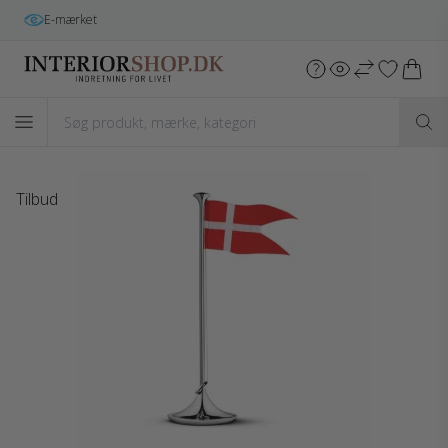
Gratis fragt
i hele DK v/køb over 699 kr.*
Tilbud