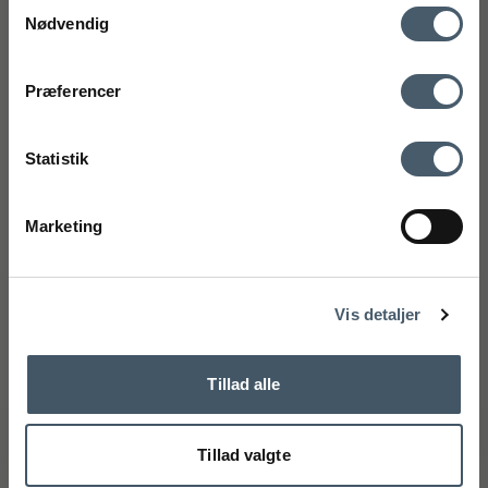
Samtykkevalg
(Google Maps)
Nødvendig
CVR-nummer: 27921124
mobilnummer
Kontakt os
Fragtpris
75 89 33 95
Præferencer
kundeservice@interiorshop.dk
Ved tilmelding accepterer du at modtage vores nyhedsbrev og SMS
markedsføring med gode tilbud og inspiration. Du kan altid trække dit
Statistik
samtykke tilbage. Med dit samtykke accepterer du desuden vores
privatlivspolitik og handelsbetingelser her.
Kundeservice
Marketing
Tilmeld
Webshop kundeservice
Handelsbetingelser
Reklamati
Mandag - Fredag: 11.00 - 15.00
Telefon: +45 75893395 - Tryk 1
Nej tak
kundeservice@interiorshop.dk
Vis detaljer
(Mail besvares typisk indenfor 24 timer)
Butikken i Løsning
Mandag - Fredag: 10.00 - 17.30
Tillad alle
Lørdag: 10.00 - 14.00
Telefon: +45 75893395 - Tryk 2
info@interiorshop.dk
Tillad valgte
Butikken i Ry