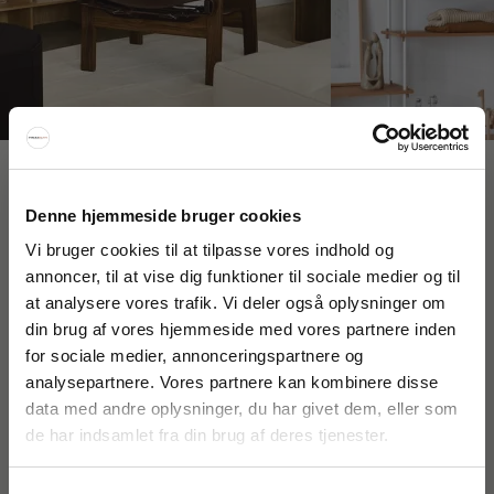
Interiør A/S
Denne hjemmeside bruger cookies
Løsning
Højmarksvej 34
Vi bruger cookies til at tilpasse vores indhold og
DK-8723 Løsning
annoncer, til at vise dig funktioner til sociale medier og til
(Google Maps)
at analysere vores trafik. Vi deler også oplysninger om
FÅ 20% RABAT
din brug af vores hjemmeside med vores partnere inden
Ry
Kyhnsvej 6
for sociale medier, annonceringspartnere og
Få 20% rabat ved tilmelding af vores nyhedsbrev.
DK-8680 Ry
analysepartnere. Vores partnere kan kombinere disse
*Din rabat kan ikke bruges på i forvejen nedsatte varer eller på
(Google Maps)
produkter fra Rocket
.
data med andre oplysninger, du har givet dem, eller som
de har indsamlet fra din brug af deres tjenester.
Viborg
St. Sct. Peder Stræde 16
DK-8800 Viborg