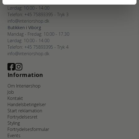
Mandag - Fredag: 10.00 - 17.30
Lørdag: 10.00 - 14.00
Telefon: +45 75893395 - Tryk 3
info@interiorshop.dk
Butikken i Viborg
Mandag - Fredag: 10.00 - 17.30
Lørdag: 10.00 - 14.00
Telefon: +45 75893395 - Tryk 4
info@interiorshop.dk
Information
Om Interiørshop
Job
Kontakt
Handelsbetingelser
Start reklamation
Fortrydelsesret
Styling
Fortrydelsesformular
Events