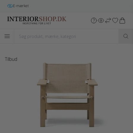
Gratis fragt
i hele DK v/køb over 699 kr.*
Tilbud