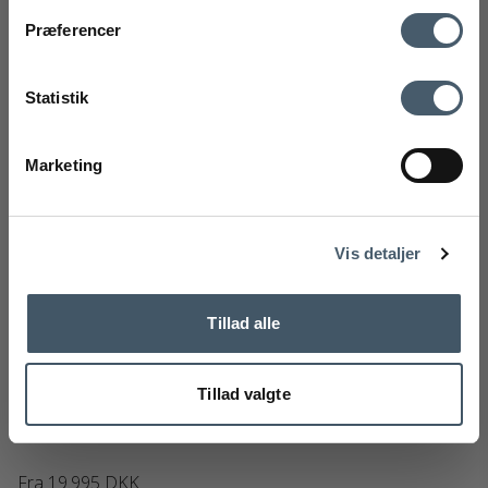
mobilnummer
Kontakt os
Fragtpris
Præferencer
Ved tilmelding accepterer du at modtage vores nyhedsbrev og SMS
markedsføring med gode tilbud og inspiration. Du kan altid trække dit
Statistik
samtykke tilbage. Med dit samtykke accepterer du desuden vores
privatlivspolitik og handelsbetingelser her.
Marketing
Tilmeld
Handelsbetingelser
Reklamati
Nej tak
Vis detaljer
Tillad alle
&Tradition Boomerang HM1 Loungestol
&Tradition
Tillad valgte
128-14019404M
Fra
19.995 DKK