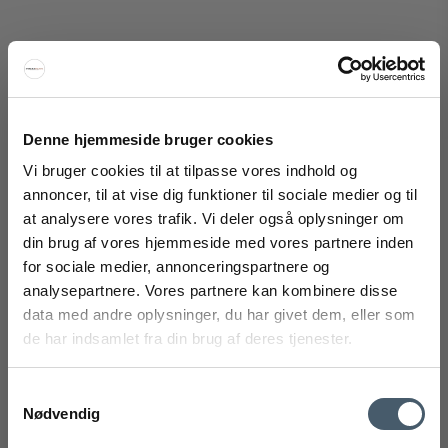
&Tradition Margas LC2 Lænestol
&Tradition
Denne hjemmeside bruger cookies
128-11550200M
Vi bruger cookies til at tilpasse vores indhold og
annoncer, til at vise dig funktioner til sociale medier og til
20.995 DKK
at analysere vores trafik. Vi deler også oplysninger om
Fra
16.166 DKK
FÅ 20% RABAT
din brug af vores hjemmeside med vores partnere inden
Vis produkt
for sociale medier, annonceringspartnere og
Få 20% rabat ved tilmelding af vores nyhedsbrev.
analysepartnere. Vores partnere kan kombinere disse
*Din rabat kan ikke bruges på i forvejen nedsatte varer eller på
produkter fra Rocket
.
data med andre oplysninger, du har givet dem, eller som
de har indsamlet fra din brug af deres tjenester.
Samtykkevalg
Nødvendig