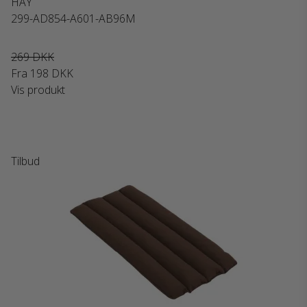
HAY
299-AD854-A601-AB96M
269 DKK
Fra
198 DKK
Vis produkt
Tilbud