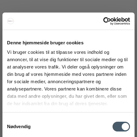
HAY Colour Crate Hjul (4 stk.) Large
Denne hjemmeside bruger cookies
HAY
Vi bruger cookies til at tilpasse vores indhold og
299-AC463-A908-AH43-01TVM
annoncer, til at vise dig funktioner til sociale medier og til
at analysere vores trafik. Vi deler også oplysninger om
FÅ 20% RABAT
din brug af vores hjemmeside med vores partnere inden
169 DKK
for sociale medier, annonceringspartnere og
119 DKK
Få 20% rabat ved tilmelding af vores nyhedsbrev.
analysepartnere. Vores partnere kan kombinere disse
Vis produkt
*Din rabat kan ikke bruges på i forvejen nedsatte varer eller på
produkter fra Rocket
.
data med andre oplysninger, du har givet dem, eller som
de har indsamlet fra din brug af deres tjenester.
Samtykkevalg
Tilbud
Nødvendig