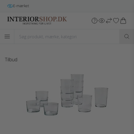
Gratis fragt
i hele DK v/køb over 699 kr.*
Tilbud