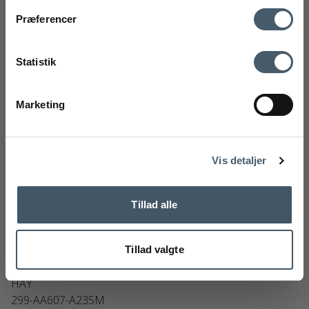
mobilnummer
Kontakt os
Fragtpris
Præferencer
Ved tilmelding accepterer du at modtage vores nyhedsbrev og SMS
markedsføring med gode tilbud og inspiration. Du kan altid trække dit
Statistik
samtykke tilbage. Med dit samtykke accepterer du desuden vores
privatlivspolitik og handelsbetingelser her.
Marketing
Tilmeld
Handelsbetingelser
Reklamati
Nej tak
Vis detaljer
Tillad alle
Tillad valgte
HAY Palissade Armchair Havestol
HAY
299-AA607-A235M