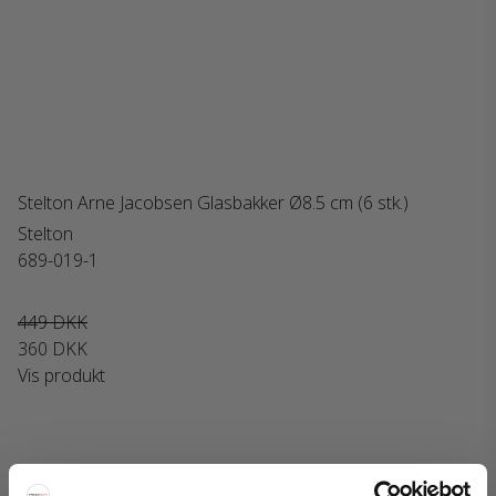
Stelton Arne Jacobsen Glasbakker Ø8.5 cm (6 stk.)
Stelton
689-019-1
449 DKK
360 DKK
Vis produkt
Interiorshop | Instagram