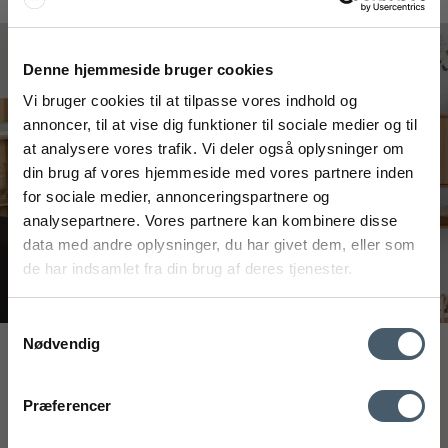
#interiorshop
Denne hjemmeside bruger cookies
Vi bruger cookies til at tilpasse vores indhold og
annoncer, til at vise dig funktioner til sociale medier og til
at analysere vores trafik. Vi deler også oplysninger om
FÅ 20% RABAT
din brug af vores hjemmeside med vores partnere inden
for sociale medier, annonceringspartnere og
Få 20% rabat ved tilmelding af vores nyhedsbrev.
analysepartnere. Vores partnere kan kombinere disse
*Din rabat kan ikke bruges på i forvejen nedsatte varer eller på
produkter fra Rocket
.
data med andre oplysninger, du har givet dem, eller som
de har indsamlet fra din brug af deres tjenester.
Samtykkevalg
Nødvendig
Interiør A/S
mobilnummer
Løsning
Kontakt os
Fragtpris
Præferencer
Højmarksvej 34
DK-8723 Løsning
Ved tilmelding accepterer du at modtage vores nyhedsbrev og SMS