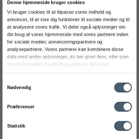
Denne hjemmeside bruger cookies
Eva Solo Grill Rist til FireCylinder Ildsted
Vi bruger cookies til at tilpasse vores indhold og
Eva Solo Furniture
annoncer, til at vise dig funktioner til sociale medier og til
139-571143
at analysere vores trafik. Vi deler også oplysninger om
FÅ 20% RABAT
din brug af vores hjemmeside med vores partnere inden
500 DKK
for sociale medier, annonceringspartnere og
375 DKK
Få 20% rabat ved tilmelding af vores nyhedsbrev.
analysepartnere. Vores partnere kan kombinere disse
*Din rabat kan ikke bruges på i forvejen nedsatte varer eller på
Vis produkt
produkter fra Rocket
.
data med andre oplysninger, du har givet dem, eller som
de har indsamlet fra din brug af deres tjenester.
Samtykkevalg
Tilbud
Nødvendig
mobilnummer
Kontakt os
Fragtpris
Præferencer
Ved tilmelding accepterer du at modtage vores nyhedsbrev og SMS
markedsføring med gode tilbud og inspiration. Du kan altid trække dit
Statistik
samtykke tilbage. Med dit samtykke accepterer du desuden vores
privatlivspolitik og handelsbetingelser her.