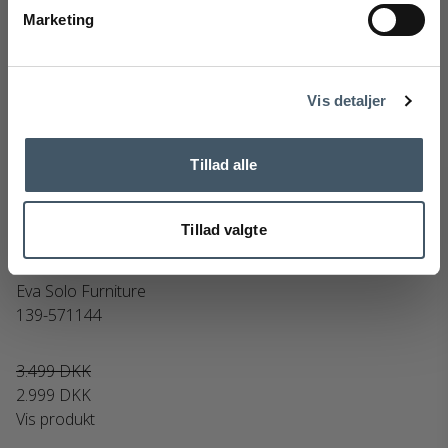
Marketing
Tilmeld
Handelsbetingelser
Reklamati
Nej tak
Vis detaljer
Tillad alle
Tillad valgte
Eva Solo FireCube Bålsted
Eva Solo Furniture
139-571144
3.499 DKK
2.999 DKK
Vis produkt