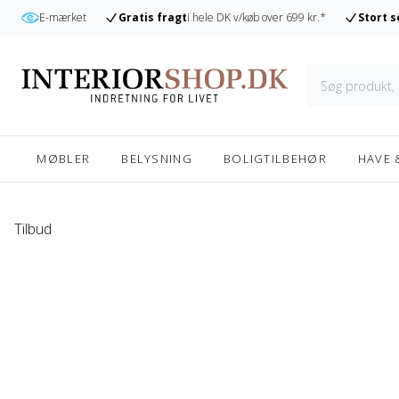
r
E-mærket
Gratis fragt
i hele DK v/køb over 699 kr.*
Stort 
MØBLER
BELYSNING
BOLIGTILBEHØR
HAVE 
Tilbud