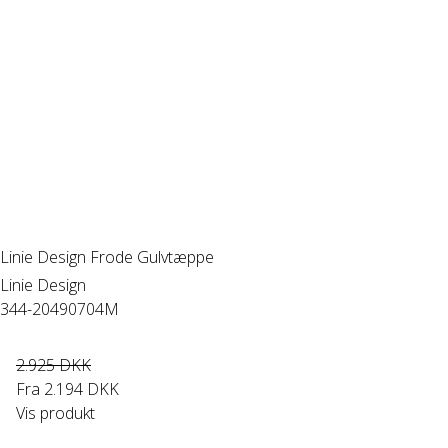
Linie Design Frode Gulvtæppe
Linie Design
344-20490704M
2.925 DKK
Fra
2.194 DKK
Vis produkt