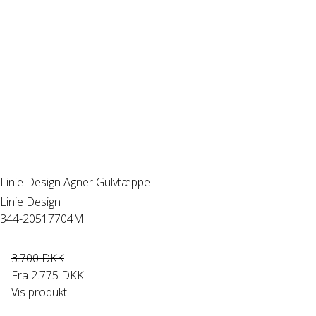
Linie Design Agner Gulvtæppe
Linie Design
344-20517704M
3.700 DKK
Fra
2.775 DKK
Vis produkt