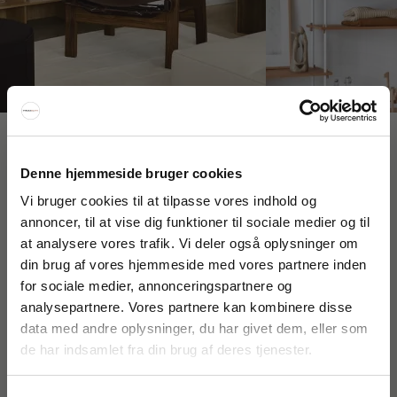
Interiør A/S
Denne hjemmeside bruger cookies
Løsning
Højmarksvej 34
Vi bruger cookies til at tilpasse vores indhold og
DK-8723 Løsning
annoncer, til at vise dig funktioner til sociale medier og til
(Google Maps)
at analysere vores trafik. Vi deler også oplysninger om
FÅ 20% RABAT
din brug af vores hjemmeside med vores partnere inden
Ry
Kyhnsvej 6
for sociale medier, annonceringspartnere og
Få 20% rabat ved tilmelding af vores nyhedsbrev.
DK-8680 Ry
analysepartnere. Vores partnere kan kombinere disse
*Din rabat kan ikke bruges på i forvejen nedsatte varer eller på
(Google Maps)
produkter fra Rocket
.
data med andre oplysninger, du har givet dem, eller som
de har indsamlet fra din brug af deres tjenester.
Viborg
St. Sct. Peder Stræde 16
DK-8800 Viborg