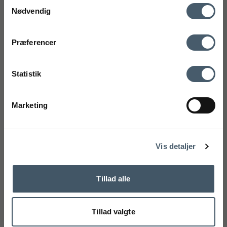
Samtykkevalg
(Google Maps)
Nødvendig
CVR-nummer: 27921124
mobilnummer
Kontakt os
Fragtpris
75 89 33 95
Præferencer
kundeservice@interiorshop.dk
Ved tilmelding accepterer du at modtage vores nyhedsbrev og SMS
markedsføring med gode tilbud og inspiration. Du kan altid trække dit
Statistik
samtykke tilbage. Med dit samtykke accepterer du desuden vores
privatlivspolitik og handelsbetingelser her.
Kundeservice
Marketing
Tilmeld
Webshop kundeservice
Handelsbetingelser
Reklamati
Mandag - Fredag: 11.00 - 15.00
Telefon: +45 75893395 - Tryk 1
Nej tak
kundeservice@interiorshop.dk
Vis detaljer
(Mail besvares typisk indenfor 24 timer)
Butikken i Løsning
Mandag - Fredag: 10.00 - 17.30
Tillad alle
Lørdag: 10.00 - 14.00
Telefon: +45 75893395 - Tryk 2
info@interiorshop.dk
Tillad valgte
Butikken i Ry