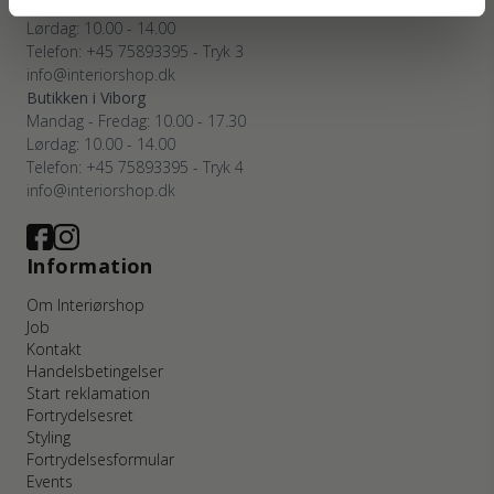
Mandag - Fredag: 10.00 - 17.30
Lørdag: 10.00 - 14.00
Telefon: +45 75893395 - Tryk 3
info@interiorshop.dk
Butikken i Viborg
Mandag - Fredag: 10.00 - 17.30
Lørdag: 10.00 - 14.00
Telefon: +45 75893395 - Tryk 4
info@interiorshop.dk
Information
Om Interiørshop
Job
Kontakt
Handelsbetingelser
Start reklamation
Fortrydelsesret
Styling
Fortrydelsesformular
Events