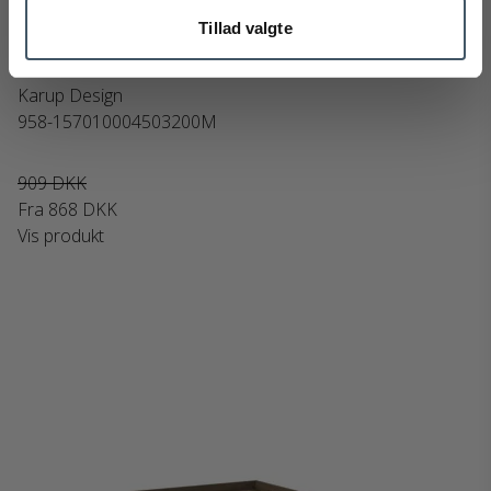
Tillad valgte
Karup Design Japan Side Table
Karup Design
958-157010004503200M
909 DKK
Fra
868 DKK
Vis produkt