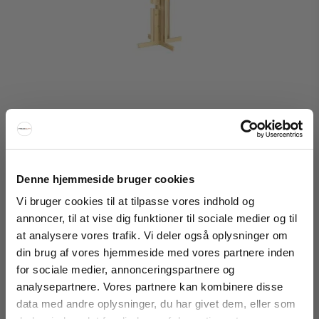
Denne hjemmeside bruger cookies
Karup Design Keeper Coat Stand Raw 100
Vi bruger cookies til at tilpasse vores indhold og
Karup Design
annoncer, til at vise dig funktioner til sociale medier og til
958-140210002618600M
at analysere vores trafik. Vi deler også oplysninger om
FÅ 20% RABAT
din brug af vores hjemmeside med vores partnere inden
1.799 DKK
for sociale medier, annonceringspartnere og
1.649 DKK
Få 20% rabat ved tilmelding af vores nyhedsbrev.
analysepartnere. Vores partnere kan kombinere disse
*Din rabat kan ikke bruges på i forvejen nedsatte varer eller på
Vis produkt
produkter fra Rocket
.
data med andre oplysninger, du har givet dem, eller som