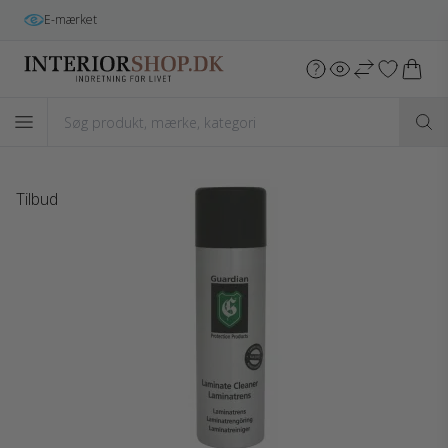
Gratis fragt
i hele DK v/køb over 699 kr.*
Tilbud