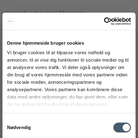
Hammel Furniture Noor Tillægsplade
Hammel Furniture
666-0731700100000M
Denne hjemmeside bruger cookies
5.250 DKK
Vi bruger cookies til at tilpasse vores indhold og
Fra
3.833 DKK
annoncer, til at vise dig funktioner til sociale medier og til
Vis produkt
at analysere vores trafik. Vi deler også oplysninger om
FÅ 20% RABAT
din brug af vores hjemmeside med vores partnere inden
for sociale medier, annonceringspartnere og
Få 20% rabat ved tilmelding af vores nyhedsbrev.
analysepartnere. Vores partnere kan kombinere disse
*Din rabat kan ikke bruges på i forvejen nedsatte varer eller på
Tilbud
produkter fra Rocket
.
data med andre oplysninger, du har givet dem, eller som
de har indsamlet fra din brug af deres tjenester.
Samtykkevalg
Nødvendig