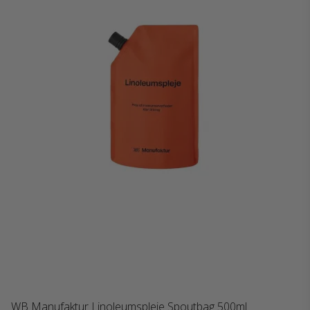
WB Manufaktur Linoleumspleje Spoutbag 500ml