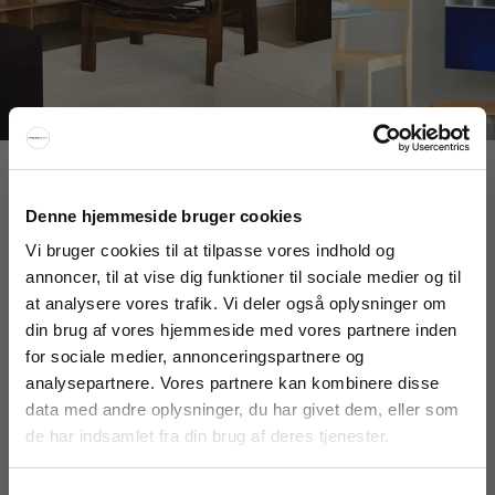
Interiør A/S
Denne hjemmeside bruger cookies
Løsning
Højmarksvej 34
Vi bruger cookies til at tilpasse vores indhold og
DK-8723 Løsning
annoncer, til at vise dig funktioner til sociale medier og til
(Google Maps)
at analysere vores trafik. Vi deler også oplysninger om
FÅ 20% RABAT
din brug af vores hjemmeside med vores partnere inden
Ry
Kyhnsvej 6
for sociale medier, annonceringspartnere og
Få 20% rabat ved tilmelding af vores nyhedsbrev.
DK-8680 Ry
analysepartnere. Vores partnere kan kombinere disse
*Din rabat kan ikke bruges på i forvejen nedsatte varer eller på
(Google Maps)
produkter fra Rocket
.
data med andre oplysninger, du har givet dem, eller som
de har indsamlet fra din brug af deres tjenester.
Viborg
St. Sct. Peder Stræde 16
DK-8800 Viborg