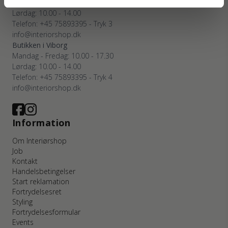
Mandag - Fredag: 10.00 - 17.30
Lørdag: 10.00 - 14.00
Telefon: +45 75893395 - Tryk 3
info@interiorshop.dk
Butikken i Viborg
Mandag - Fredag: 10.00 - 17.30
Lørdag: 10.00 - 14.00
Telefon: +45 75893395 - Tryk 4
info@interiorshop.dk
Information
Om Interiørshop
Job
Kontakt
Handelsbetingelser
Start reklamation
Fortrydelsesret
Styling
Fortrydelsesformular
Events