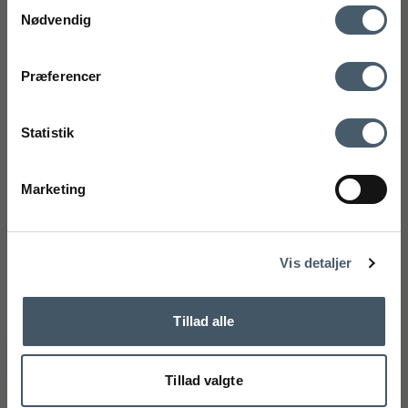
Samtykkevalg
(Google Maps)
Nødvendig
CVR-nummer: 27921124
mobilnummer
Kontakt os
Fragtpris
75 89 33 95
Præferencer
kundeservice@interiorshop.dk
Ved tilmelding accepterer du at modtage vores nyhedsbrev og SMS
markedsføring med gode tilbud og inspiration. Du kan altid trække dit
Statistik
samtykke tilbage. Med dit samtykke accepterer du desuden vores
privatlivspolitik og handelsbetingelser her.
Kundeservice
Marketing
Tilmeld
Webshop kundeservice
Handelsbetingelser
Reklamati
Mandag - Fredag: 11.00 - 15.00
Telefon: +45 75893395 - Tryk 1
Nej tak
kundeservice@interiorshop.dk
Vis detaljer
(Mail besvares typisk indenfor 24 timer)
Butikken i Løsning
Mandag - Fredag: 10.00 - 17.30
Tillad alle
Lørdag: 10.00 - 14.00
Telefon: +45 75893395 - Tryk 2
info@interiorshop.dk
Tillad valgte
Butikken i Ry