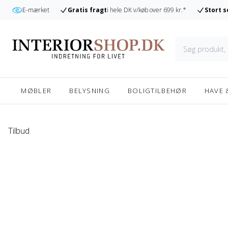
r
E-mærket
Gratis fragt
i hele DK v/køb over 699 kr.*
Stort 
MØBLER
BELYSNING
BOLIGTILBEHØR
HAVE 
Tilbud