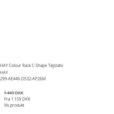
HAY Colour Rack C-Shape Tøjstativ
HAY
299-AE446-D532-AP26M
1.449 DKK
Fra
1.159 DKK
Vis produkt