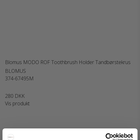
Blomus MODO ROF Toothbrush Holder Tandbørstekrus
BLOMUS
374-67495M
280 DKK
Vis produkt