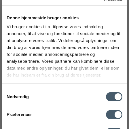
Denne hjemmeside bruger cookies
Vi bruger cookies til at tilpasse vores indhold og
annoncer, til at vise dig funktioner til sociale medier og til
at analysere vores trafik. Vi deler også oplysninger om
FÅ 20% RABAT
din brug af vores hjemmeside med vores partnere inden
for sociale medier, annonceringspartnere og
Få 20% rabat ved tilmelding af vores nyhedsbrev.
analysepartnere. Vores partnere kan kombinere disse
*Din rabat kan ikke bruges på i forvejen nedsatte varer eller på
produkter fra Rocket
.
data med andre oplysninger, du har givet dem, eller som
de har indsamlet fra din brug af deres tjenester.
Samtykkevalg
Nødvendig
mobilnummer
Kontakt os
Fragtpris
Præferencer
Blomus MODO Tumbler Tandbørstekrus
Ved tilmelding accepterer du at modtage vores nyhedsbrev og SMS
BLOMUS