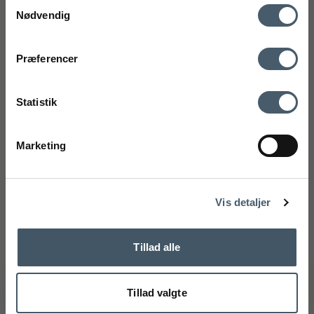
Samtykkevalg
(Google Maps)
Nødvendig
CVR-nummer: 27921124
mobilnummer
Kontakt os
Fragtpris
75 89 33 95
Præferencer
kundeservice@interiorshop.dk
Ved tilmelding accepterer du at modtage vores nyhedsbrev og SMS
markedsføring med gode tilbud og inspiration. Du kan altid trække dit
Statistik
samtykke tilbage. Med dit samtykke accepterer du desuden vores
privatlivspolitik og handelsbetingelser her.
Kundeservice
Marketing
Tilmeld
Webshop kundeservice
Handelsbetingelser
Reklamati
Mandag - Fredag: 11.00 - 15.00
Telefon: +45 75893395 - Tryk 1
Nej tak
kundeservice@interiorshop.dk
Vis detaljer
(Mail besvares typisk indenfor 24 timer)
Butikken i Løsning
Mandag - Fredag: 10.00 - 17.30
Tillad alle
Lørdag: 10.00 - 14.00
Telefon: +45 75893395 - Tryk 2
info@interiorshop.dk
Tillad valgte
Butikken i Ry