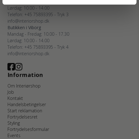
Mandag - Fredag: 10.00 - 17.30
Lørdag: 10.00 - 14.00
Telefon: +45 75893395 - Tryk 3
info@interiorshop.dk
Butikken i Viborg
Mandag - Fredag: 10.00 - 17.30
Lørdag: 10.00 - 14.00
Telefon: +45 75893395 - Tryk 4
info@interiorshop.dk
Information
Om Interiørshop
Job
Kontakt
Handelsbetingelser
Start reklamation
Fortrydelsesret
Styling
Fortrydelsesformular
Events