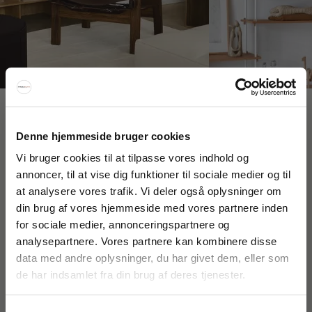
Interiør A/S
Denne hjemmeside bruger cookies
Løsning
Højmarksvej 34
Vi bruger cookies til at tilpasse vores indhold og
DK-8723 Løsning
annoncer, til at vise dig funktioner til sociale medier og til
(Google Maps)
at analysere vores trafik. Vi deler også oplysninger om
FÅ 20% RABAT
din brug af vores hjemmeside med vores partnere inden
Ry
Kyhnsvej 6
for sociale medier, annonceringspartnere og
Få 20% rabat ved tilmelding af vores nyhedsbrev.
DK-8680 Ry
analysepartnere. Vores partnere kan kombinere disse
*Din rabat kan ikke bruges på i forvejen nedsatte varer eller på
(Google Maps)
produkter fra Rocket
.
data med andre oplysninger, du har givet dem, eller som
de har indsamlet fra din brug af deres tjenester.
Viborg
St. Sct. Peder Stræde 16
DK-8800 Viborg