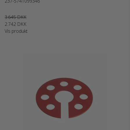
237-5741099346
3.645 DKK
2.742 DKK
Vis produkt