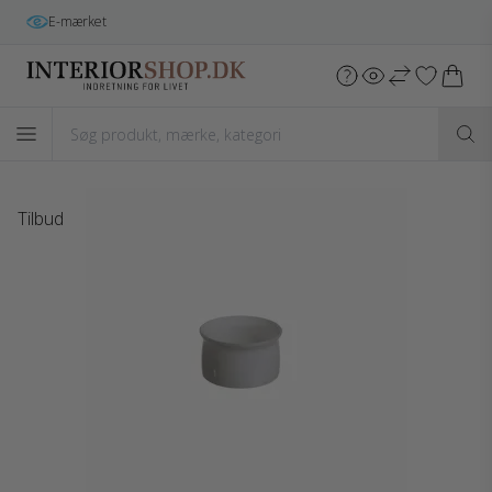
Gratis fragt
i hele DK v/køb over 699 kr.*
Tilbud