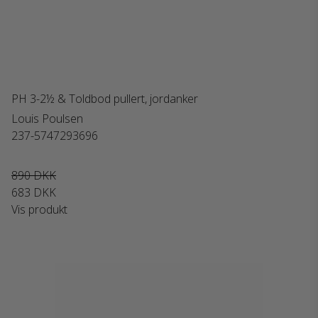
PH 3-2½ & Toldbod pullert, jordanker
Louis Poulsen
237-5747293696
890 DKK
683 DKK
Vis produkt