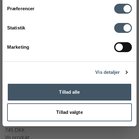
mobilnummer
Kontakt os
Fragtpris
Præferencer
Ved tilmelding accepterer du at modtage vores nyhedsbrev og SMS
markedsføring med gode tilbud og inspiration. Du kan altid trække dit
Statistik
samtykke tilbage. Med dit samtykke accepterer du desuden vores
privatlivspolitik og handelsbetingelser her.
Marketing
Tilmeld
Handelsbetingelser
Reklamati
Nej tak
Vis detaljer
Tillad alle
PH 80 standerrør forkromet til gulvlampe
Louis Poulsen
237-5744610793
Tillad valgte
745 DKK
Vis produkt