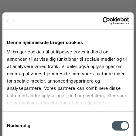
PH 5 bæreplade 10/56 til standardophæng
Louis Poulsen
237-5741480667
Denne hjemmeside bruger cookies
Vi bruger cookies til at tilpasse vores indhold og
181 DKK
annoncer, til at vise dig funktioner til sociale medier og til
139 DKK
at analysere vores trafik. Vi deler også oplysninger om
Vis produkt
FÅ 20% RABAT
din brug af vores hjemmeside med vores partnere inden
for sociale medier, annonceringspartnere og
Få 20% rabat ved tilmelding af vores nyhedsbrev.
analysepartnere. Vores partnere kan kombinere disse
*Din rabat kan ikke bruges på i forvejen nedsatte varer eller på
produkter fra Rocket
.
data med andre oplysninger, du har givet dem, eller som
de har indsamlet fra din brug af deres tjenester.
Samtykkevalg
Nødvendig