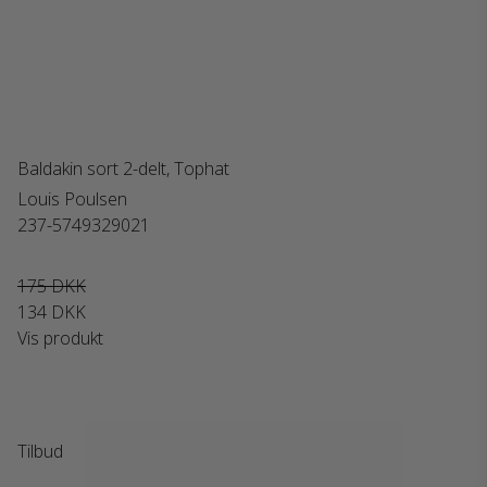
Baldakin sort 2-delt, Tophat
Louis Poulsen
237-5749329021
175 DKK
134 DKK
Vis produkt
Tilbud