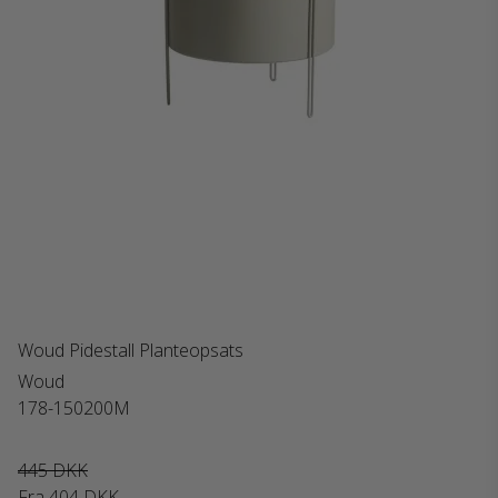
Woud Pidestall Planteopsats
Woud
178-150200M
445 DKK
Fra
404 DKK