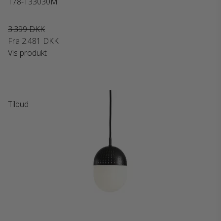
178-133030M
3.399 DKK
Fra
2.481 DKK
Vis produkt
Tilbud