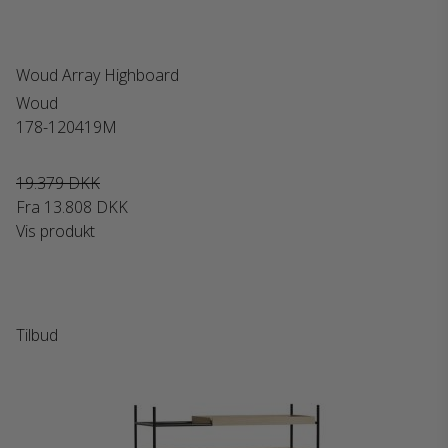
Woud Array Highboard
Woud
178-120419M
19.379 DKK
Fra
13.808 DKK
Vis produkt
Tilbud