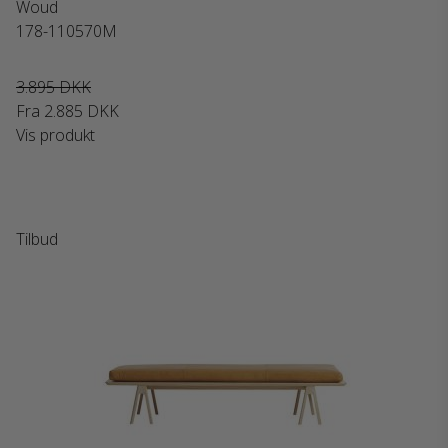
Woud
178-110570M
3.895 DKK
Fra
2.885 DKK
Vis produkt
Tilbud