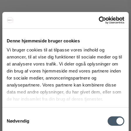
Woud Tray Shelf Reol High
Denne hjemmeside bruger cookies
Woud
178-120714M
Vi bruger cookies til at tilpasse vores indhold og
annoncer, til at vise dig funktioner til sociale medier og til
at analysere vores trafik. Vi deler også oplysninger om
18.999 DKK
FÅ 20% RABAT
din brug af vores hjemmeside med vores partnere inden
Fra
14.060 DKK
for sociale medier, annonceringspartnere og
Vis produkt
Få 20% rabat ved tilmelding af vores nyhedsbrev.
analysepartnere. Vores partnere kan kombinere disse
*Din rabat kan ikke bruges på i forvejen nedsatte varer eller på
produkter fra Rocket
.
data med andre oplysninger, du har givet dem, eller som
de har indsamlet fra din brug af deres tjenester.
Tilbud
Samtykkevalg
Nødvendig