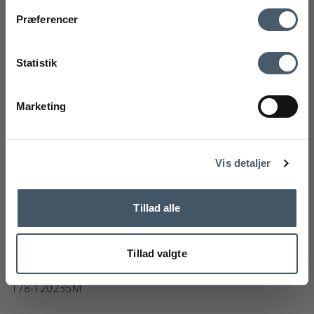
mobilnummer
Kontakt os
Fragtpris
Præferencer
Ved tilmelding accepterer du at modtage vores nyhedsbrev og SMS
markedsføring med gode tilbud og inspiration. Du kan altid trække dit
Statistik
samtykke tilbage. Med dit samtykke accepterer du desuden vores
privatlivspolitik og handelsbetingelser her.
Marketing
Tilmeld
Handelsbetingelser
Reklamati
Nej tak
Vis detaljer
Tillad alle
Woud Knaegt hylde
Tillad valgte
Woud
178-120235M