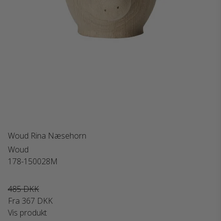
Woud Rina Næsehorn
Woud
178-150028M
485 DKK
Fra
367 DKK
Vis produkt