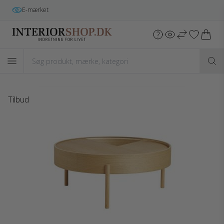
Gratis fragt
i hele DK v/køb over 699 kr.*
Tilbud