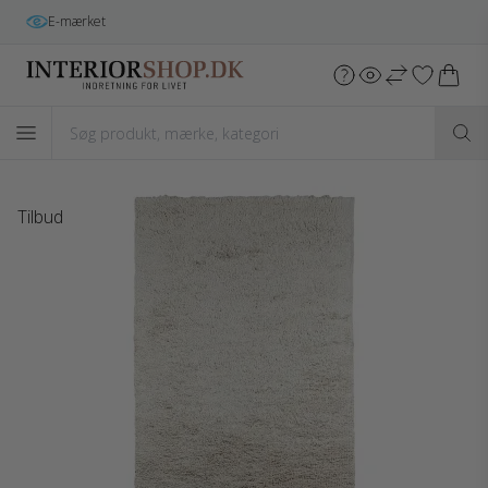
Gratis fragt
i hele DK v/køb over 699 kr.*
Tilbud