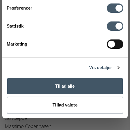
mobilnummer
Kontakt os
Fragtpris
Præferencer
Ved tilmelding accepterer du at modtage vores nyhedsbrev og SMS
markedsføring med gode tilbud og inspiration. Du kan altid trække dit
Statistik
samtykke tilbage. Med dit samtykke accepterer du desuden vores
privatlivspolitik og handelsbetingelser her.
Marketing
Tilmeld
Handelsbetingelser
Reklamati
Nej tak
Vis detaljer
Tillad alle
Tillad valgte
Massimo Copenhagen Escape Kelim With Fringes
Gulvtæppe
Massimo Copenhagen