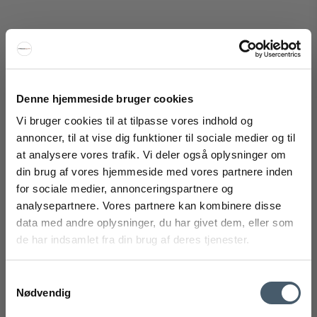
Massimo Copenhagen Escape Kelim Gulvtæppe
Denne hjemmeside bruger cookies
Massimo Copenhagen
Vi bruger cookies til at tilpasse vores indhold og
194-1001100M
annoncer, til at vise dig funktioner til sociale medier og til
at analysere vores trafik. Vi deler også oplysninger om
FÅ 20% RABAT
din brug af vores hjemmeside med vores partnere inden
4.295 DKK
for sociale medier, annonceringspartnere og
Fra
3.222 DKK
Få 20% rabat ved tilmelding af vores nyhedsbrev.
analysepartnere. Vores partnere kan kombinere disse
Vis produkt
*Din rabat kan ikke bruges på i forvejen nedsatte varer eller på
produkter fra Rocket
.
data med andre oplysninger, du har givet dem, eller som
de har indsamlet fra din brug af deres tjenester.
Samtykkevalg
Tilbud
Nødvendig