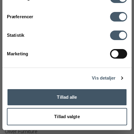
mobilnummer
Kontakt os
Fragtpris
Præferencer
Ved tilmelding accepterer du at modtage vores nyhedsbrev og SMS
markedsføring med gode tilbud og inspiration. Du kan altid trække dit
Statistik
samtykke tilbage. Med dit samtykke accepterer du desuden vores
privatlivspolitik og handelsbetingelser her.
Marketing
Tilmeld
Handelsbetingelser
Reklamati
Nej tak
Vis detaljer
Tillad alle
Tillad valgte
Oliver Furniture Pusleplade
Oliver Furniture