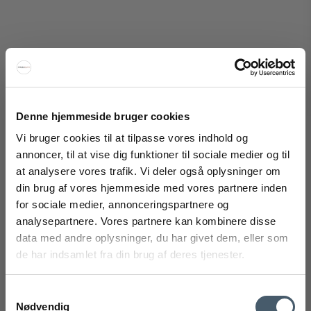
Denne hjemmeside bruger cookies
Oliver Furniture Pusleplade
Vi bruger cookies til at tilpasse vores indhold og
Oliver Furniture
annoncer, til at vise dig funktioner til sociale medier og til
328-051315M
at analysere vores trafik. Vi deler også oplysninger om
FÅ 20% RABAT
din brug af vores hjemmeside med vores partnere inden
for sociale medier, annonceringspartnere og
1.420 DKK
Få 20% rabat ved tilmelding af vores nyhedsbrev.
analysepartnere. Vores partnere kan kombinere disse
Vis produkt
*Din rabat kan ikke bruges på i forvejen nedsatte varer eller på
produkter fra Rocket
.
data med andre oplysninger, du har givet dem, eller som
de har indsamlet fra din brug af deres tjenester.
Samtykkevalg
Nødvendig