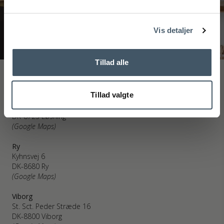
Handelsbetingelser
Reklamati
Nej tak
Vis detaljer
Tillad alle
Interiør A/S
Tillad valgte
Løsning
Højmarksvej 34
DK-8723 Løsning
(Google Maps)
Ry
Kyhnsvej 6
DK-8680 Ry
(Google Maps)
Viborg
St. Sct. Peder Stræde 16
DK-8800 Viborg