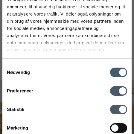
Studio Feder
annoncer, til at vise dig funktioner til sociale medier og til
362-OB702010-chestnutM
at analysere vores trafik. Vi deler også oplysninger om
FÅ 20% RABAT
din brug af vores hjemmeside med vores partnere inden
350 DKK
for sociale medier, annonceringspartnere og
Fra
219 DKK
Få 20% rabat ved tilmelding af vores nyhedsbrev.
analysepartnere. Vores partnere kan kombinere disse
*Din rabat kan ikke bruges på i forvejen nedsatte varer eller på
Vis produkt
produkter fra Rocket
.
data med andre oplysninger, du har givet dem, eller som
de har indsamlet fra din brug af deres tjenester.
Interiorshop | Instagram
Samtykkevalg
Nødvendig
#interiorshop
mobilnummer
Kontakt os
Fragtpris
Præferencer
Ved tilmelding accepterer du at modtage vores nyhedsbrev og SMS
markedsføring med gode tilbud og inspiration. Du kan altid trække dit
Statistik
samtykke tilbage. Med dit samtykke accepterer du desuden vores
privatlivspolitik og handelsbetingelser her.
Marketing
Tilmeld