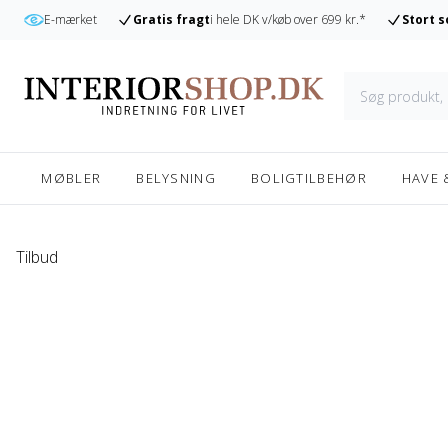
r
E-mærket
Gratis fragt
i hele DK v/køb over 699 kr.*
Stort 
MØBLER
BELYSNING
BOLIGTILBEHØR
HAVE 
Tilbud