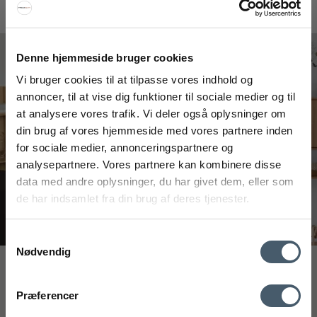
Interiorshop | Instagram
#interiorshop
Denne hjemmeside bruger cookies
Vi bruger cookies til at tilpasse vores indhold og
annoncer, til at vise dig funktioner til sociale medier og til
at analysere vores trafik. Vi deler også oplysninger om
FÅ 20% RABAT
din brug af vores hjemmeside med vores partnere inden
for sociale medier, annonceringspartnere og
Få 20% rabat ved tilmelding af vores nyhedsbrev.
analysepartnere. Vores partnere kan kombinere disse
*Din rabat kan ikke bruges på i forvejen nedsatte varer eller på
produkter fra Rocket
.
data med andre oplysninger, du har givet dem, eller som
de har indsamlet fra din brug af deres tjenester.
Samtykkevalg
Nødvendig
Interiør A/S
mobilnummer
Kontakt os
Fragtpris
Præferencer
Løsning
Højmarksvej 34