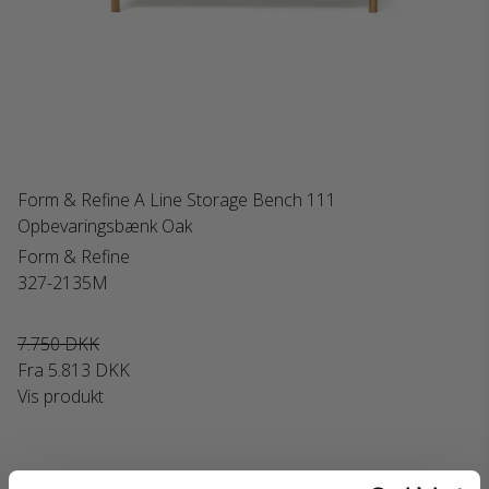
Form & Refine A Line Storage Bench 111
Opbevaringsbænk Oak
Form & Refine
327-2135M
7.750 DKK
Fra
5.813 DKK
Vis produkt