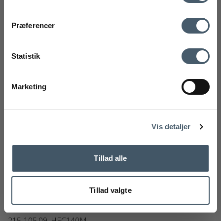
mobilnummer
Kontakt os
Fragtpris
Præferencer
Ved tilmelding accepterer du at modtage vores nyhedsbrev og SMS
markedsføring med gode tilbud og inspiration. Du kan altid trække dit
Statistik
samtykke tilbage. Med dit samtykke accepterer du desuden vores
privatlivspolitik og handelsbetingelser her.
Marketing
Tilmeld
Handelsbetingelser
Reklamati
Nej tak
Vis detaljer
Tillad alle
Tillad valgte
Eberhart Hector 140 Spisebord
Eberhart
215-105.09_HEC140M