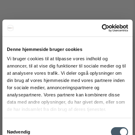
Denne hjemmeside bruger cookies
Eberhart Hector Tillægsplader
Vi bruger cookies til at tilpasse vores indhold og
Eberhart
annoncer, til at vise dig funktioner til sociale medier og til
215-104.85_HEC105M
at analysere vores trafik. Vi deler også oplysninger om
FÅ 20% RABAT
din brug af vores hjemmeside med vores partnere inden
Fra
11.995 DKK
for sociale medier, annonceringspartnere og
Vis produkt
Få 20% rabat ved tilmelding af vores nyhedsbrev.
analysepartnere. Vores partnere kan kombinere disse
*Din rabat kan ikke bruges på i forvejen nedsatte varer eller på
produkter fra Rocket
.
data med andre oplysninger, du har givet dem, eller som
de har indsamlet fra din brug af deres tjenester.
Samtykkevalg
Nødvendig