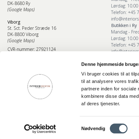
DK-8680 Ry
Lørdag: 10.00 
(Google Maps)
Telefon: +45 
info@interior
Viborg
Butikken i Ry
St. Sct. Peder Stræde 16
Mandag - Fred
DK-8800 Viborg
Lørdag: 10.00 
(Google Maps)
Telefon: +45 
CVR-nummer: 27921124
info@interior
Butikken i Vib
75 89 33 95
Denne hjemmeside bruger
Mandag - Fred
kundeservice@interiorshop.dk
Lørdag: 10.00 
Vi bruger cookies til at til
Telefon: +45 
til at analysere vores tra
info@interior
partnere inden for sociale
kombinere disse data med a
af deres tjenester.
Samtykkevalg
© 2026 Interiør A/S
Nødvendig