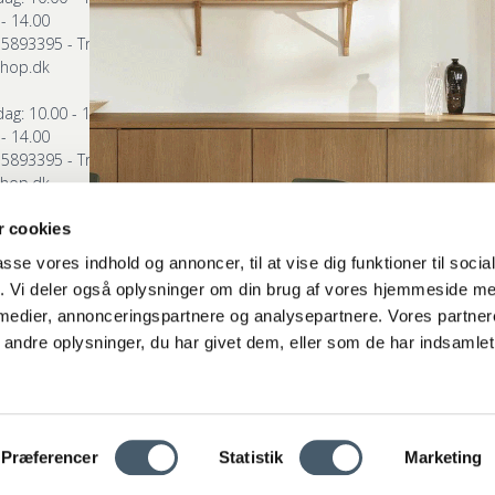
Fortrydelsesformular
- 14.00
Events
75893395 - Tryk 2
shop.dk
ag: 10.00 - 17.30
- 14.00
75893395 - Tryk 3
shop.dk
org
 cookies
ag: 10.00 - 17.30
- 14.00
passe vores indhold og annoncer, til at vise dig funktioner til soci
75893395 - Tryk 4
fik. Vi deler også oplysninger om din brug af vores hjemmeside m
shop.dk
 medier, annonceringspartnere og analysepartnere. Vores partne
ndre oplysninger, du har givet dem, eller som de har indsamlet 
Præferencer
Statistik
Marketing