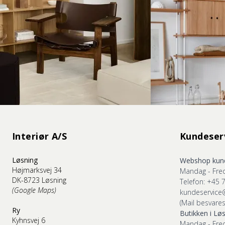
Interiør A/S
Kundeser
Løsning
Webshop kund
Højmarksvej 34
Mandag - Fred
DK-8723 Løsning
Telefon: +45 
(Google Maps)
kundeservice
(Mail besvares
Ry
Butikken i Lø
Kyhnsvej 6
Mandag - Fred