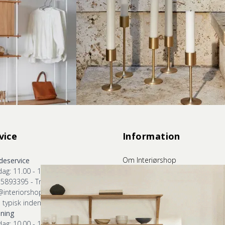
vice
Information
Om Interiørshop
eservice
Job
ag: 11.00 - 15.00
Kontakt
75893395 - Tryk 1
Handelsbetingelser
@interiorshop.dk
Start reklamation
 typisk indenfor 24 timer)
Fortrydelsesret
sning
Styling
ag: 10.00 - 17.30