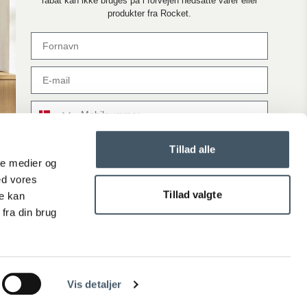
rabat kan ikke bruges på i forvejen nedsatte varer eller
produkter fra Rocket.
Reklamation
Lever produktet ikke op til dine forventninger?
Opret en reklamation hvis du er utilfreds med dit produkt
Mobil
Tillad alle
Ved tilmelding accepterer du at modtage vores nyhedsbrev
ale medier og
og SMS markedsføring med gode tilbud og inspiration. Du
kan altid trække dit samtykke tilbage. Med dit samtykke
ed vores
accepterer du desuden vores privatlivspolitik og
Tillad valgte
re kan
handelsbetingelser
her
.
fra din brug
Tilmeld
Vis detaljer