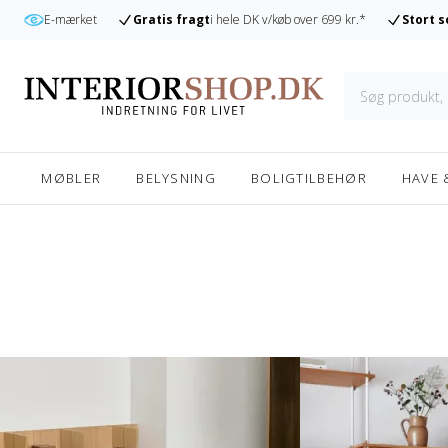
r
E-mærket
Gratis fragt
i hele DK v/køb over 699 kr.*
Stort 
MØBLER
BELYSNING
BOLIGTILBEHØR
HAVE 