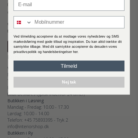
(Google Maps)
CVR-nummer: 27921124
mobilnummer
Kontakt os
Fragtpris
75 89 33 95
kundeservice@interiorshop.dk
Ved tilmelding accepterer du at modtage vores nyhedsbrev og SMS
markedsføring med gode tilbud og inspiration. Du kan altid trække dit
samtykke tilbage. Med dit samtykke accepterer du desuden vores
privatlivspolitik og handelsbetingelser her.
Kundeservice
Tilmeld
Webshop kundeservice
Handelsbetingelser
Reklamati
Mandag - Fredag: 11.00 - 15.00
Telefon: +45 75893395 - Tryk 1
Nej tak
kundeservice@interiorshop.dk
(Mail besvares typisk indenfor 24 timer)
Butikken i Løsning
Mandag - Fredag: 10.00 - 17.30
Lørdag: 10.00 - 14.00
Telefon: +45 75893395 - Tryk 2
info@interiorshop.dk
Butikken i Ry