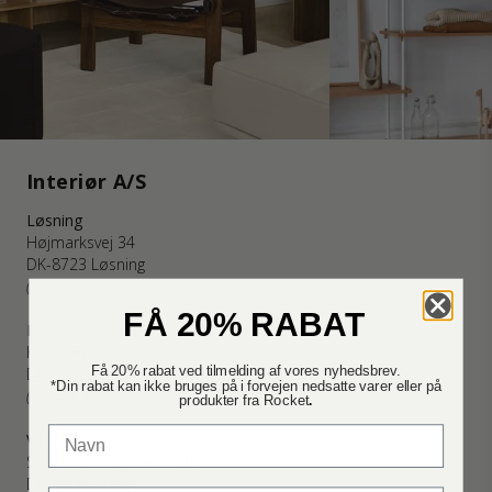
Interiør A/S
Løsning
Højmarksvej 34
DK-8723 Løsning
(Google Maps)
FÅ 20% RABAT
Ry
Kyhnsvej 6
Få 20% rabat ved tilmelding af vores nyhedsbrev.
DK-8680 Ry
*Din rabat kan ikke bruges på i forvejen nedsatte varer eller på
(Google Maps)
produkter fra Rocket
.
Viborg
St. Sct. Peder Stræde 16
DK-8800 Viborg