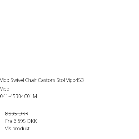
Vipp Swivel Chair Castors Stol Vipp453
Vipp
041-45304C01M
8.995 DKK
Fra
6.695 DKK
Vis produkt