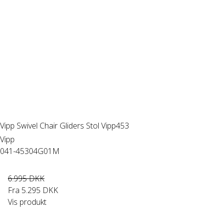
Vipp Swivel Chair Gliders Stol Vipp453
Vipp
041-45304G01M
6.995 DKK
Fra
5.295 DKK
Vis produkt