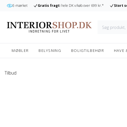
r
E-mærket
Gratis fragt
i hele DK v/køb over 699 kr.*
Stort 
MØBLER
BELYSNING
BOLIGTILBEHØR
HAVE 
Tilbud