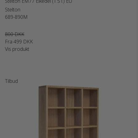
Stelton EM77 Elkedel (1.5 l.) EU
Stelton
689-890M
800 DKK
Fra
499 DKK
Vis produkt
Tilbud