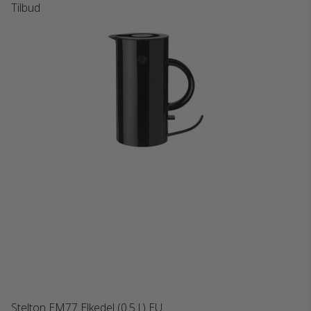
Tilbud
Stelton EM77 Elkedel (0.5 l.) EU