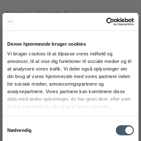
Georg Jensen Bernadotte Elkedel
Georg Jensen
292-10020547M
Denne hjemmeside bruger cookies
1.799 DKK
Vi bruger cookies til at tilpasse vores indhold og
1.399 DKK
annoncer, til at vise dig funktioner til sociale medier og til
Vis produkt
at analysere vores trafik. Vi deler også oplysninger om
FÅ 20% RABAT
din brug af vores hjemmeside med vores partnere inden
for sociale medier, annonceringspartnere og
Få 20% rabat ved tilmelding af vores nyhedsbrev.
analysepartnere. Vores partnere kan kombinere disse
*Din rabat kan ikke bruges på i forvejen nedsatte varer eller på
produkter fra Rocket
.
data med andre oplysninger, du har givet dem, eller som
de har indsamlet fra din brug af deres tjenester.
Samtykkevalg
Nødvendig