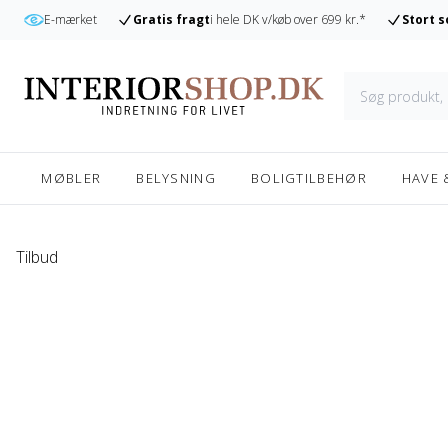
r
E-mærket
Gratis fragt
i hele DK v/køb over 699 kr.*
Stort 
MØBLER
BELYSNING
BOLIGTILBEHØR
HAVE 
Tilbud