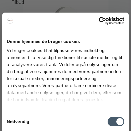
Tilbud
Denne hjemmeside bruger cookies
Vi bruger cookies til at tilpasse vores indhold og
annoncer, til at vise dig funktioner til sociale medier og til
at analysere vores trafik. Vi deler også oplysninger om
FÅ 20% RABAT
din brug af vores hjemmeside med vores partnere inden
for sociale medier, annonceringspartnere og
Få 20% rabat ved tilmelding af vores nyhedsbrev.
analysepartnere. Vores partnere kan kombinere disse
*Din rabat kan ikke bruges på i forvejen nedsatte varer eller på
produkter fra Rocket
.
data med andre oplysninger, du har givet dem, eller som
de har indsamlet fra din brug af deres tjenester.
STOFF Nagel Væghængt Holder
Samtykkevalg
Nødvendig
Stoff Nagel
046-9069M