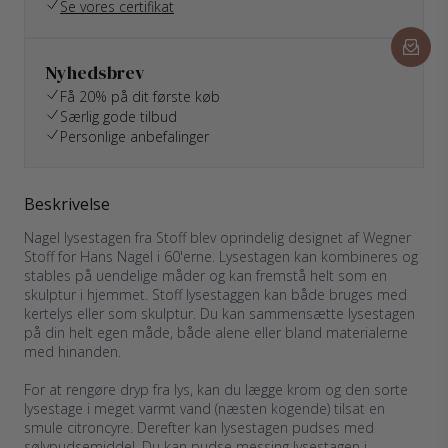
Se vores certifikat
Nyhedsbrev
Få 20% på dit første køb
Særlig gode tilbud
Personlige anbefalinger
Beskrivelse
Nagel lysestagen fra Stoff blev oprindelig designet af Wegner
Stoff for Hans Nagel i 60'erne. Lysestagen kan kombineres og
stables på uendelige måder og kan fremstå helt som en
skulptur i hjemmet. Stoff lysestaggen kan både bruges med
kertelys eller som skulptur. Du kan sammensætte lysestagen
på din helt egen måde, både alene eller bland materialerne
med hinanden.
For at rengøre dryp fra lys, kan du lægge krom og den sorte
lysestage i meget varmt vand (næsten kogende) tilsat en
smule citroncyre. Derefter kan lysestagen pudses med
sølvpudsemiddel. Du kan pudse messing lysestagen i