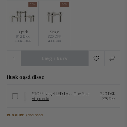
20%
20%
3-pack
Single
912 DKK
320 DKK
1.140 DKK
400 DKK
Læg i kurv
Husk også disse
STOFF Nagel LED Lys - One Size
220 DKK
Vis produkt
275 DKK