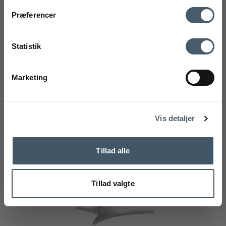
mobilnummer
Kontakt os
Fragtpris
Præferencer
500 DKK
Ved tilmelding accepterer du at modtage vores nyhedsbrev og SMS
Fra
400 DKK
markedsføring med gode tilbud og inspiration. Du kan altid trække dit
Statistik
Vis produkt
samtykke tilbage. Med dit samtykke accepterer du desuden vores
privatlivspolitik og handelsbetingelser her.
Marketing
Tilmeld
Handelsbetingelser
Reklamati
Tilbud
Nej tak
Vis detaljer
Tillad alle
Tillad valgte