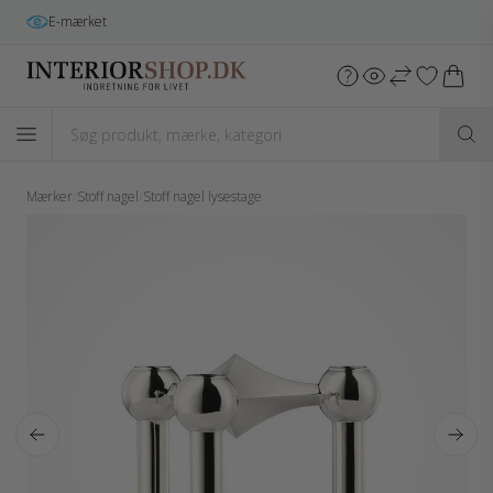
E-mærket
Mærker
/
Stoff nagel
/
Stoff nagel lysestage