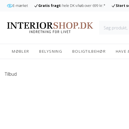
r
E-mærket
Gratis fragt
i hele DK v/køb over 699 kr.*
Stort 
MØBLER
BELYSNING
BOLIGTILBEHØR
HAVE 
Tilbud