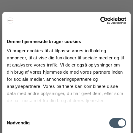
Eva Solo Clover Loftlampe
Eva Solo Furniture
139-720002001M
Denne hjemmeside bruger cookies
Vi bruger cookies til at tilpasse vores indhold og
1.195 DKK
annoncer, til at vise dig funktioner til sociale medier og til
Fra
897 DKK
at analysere vores trafik. Vi deler også oplysninger om
Vis produkt
FÅ 20% RABAT
din brug af vores hjemmeside med vores partnere inden
for sociale medier, annonceringspartnere og
Få 20% rabat ved tilmelding af vores nyhedsbrev.
analysepartnere. Vores partnere kan kombinere disse
*Din rabat kan ikke bruges på i forvejen nedsatte varer eller på
produkter fra Rocket
.
data med andre oplysninger, du har givet dem, eller som
Tilbud
de har indsamlet fra din brug af deres tjenester.
Samtykkevalg
Nødvendig