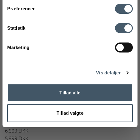
mobilnummer
Kontakt os
Fragtpris
Præferencer
Ved tilmelding accepterer du at modtage vores nyhedsbrev og SMS
markedsføring med gode tilbud og inspiration. Du kan altid trække dit
Statistik
samtykke tilbage. Med dit samtykke accepterer du desuden vores
privatlivspolitik og handelsbetingelser her.
Marketing
Tilmeld
Handelsbetingelser
Reklamati
Nej tak
Vis detaljer
Tillad alle
Eva Solo FireBox Havepejs
Eva Solo Furniture
139-571137
Tillad valgte
6.999 DKK
5.999 DKK