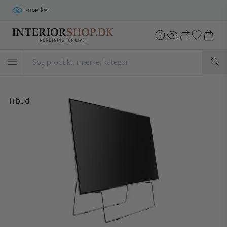
Gratis fragt
i hele DK v/køb over 699 kr.*
Tilbud