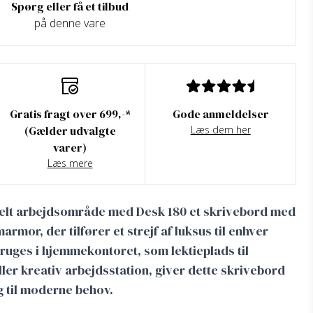
Spørg eller få et tilbud
på denne vare
Gratis fragt over 699,-*
Gode anmeldelser
(Gælder udvalgte
Læs dem her
varer)
Læs mere
onelt arbejdsområde med Desk 180 et skrivebord med
mor, der tilfører et strejf af luksus til enhver
ruges i hjemmekontoret, som lektieplads til
er kreativ arbejdsstation, giver dette skrivebord
ng til moderne behov.