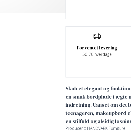
Forventet levering
50-70 hverdage
Skab et elegant og funkti
en smuk bordplade i ægte mar
indretning. Uanset om det b
teenageren, makeupbord ell
en stilfuld og alsidig løsni
Producent: HANDVÄRK Furniture