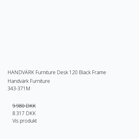
HANDVÄRK Furniture Desk 120 Black Frame
Handvärk Furniture
343-371M
9.980 DKK
8.317 DKK
Vis produkt