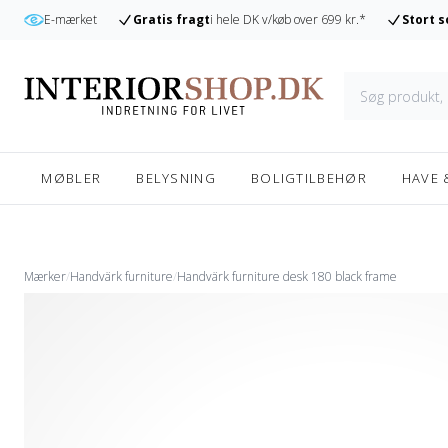
r
E-mærket
Gratis fragt
i hele DK v/køb over 699 kr.*
Stort 
MØBLER
BELYSNING
BOLIGTILBEHØR
HAVE 
Mærker
/
Handvärk furniture
/
Handvärk furniture desk 180 black frame