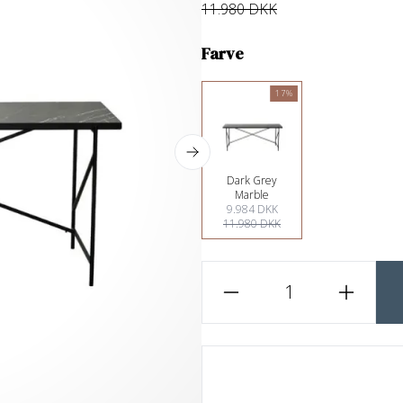
11.980 DKK
Farve
17%
Dark Grey
Marble
9.984 DKK
11.980 DKK