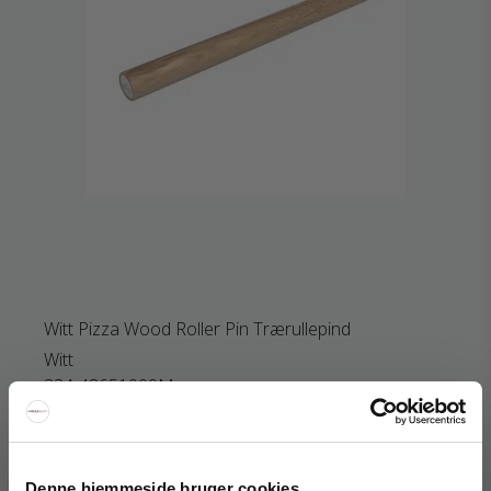
Witt Pizza Wood Roller Pin Trærullepind
Witt
334-48651009M
169 DKK
135 DKK
Denne hjemmeside bruger cookies