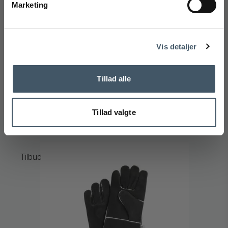
Marketing
Tilmeld
Handelsbetingelser
Reklamati
Witt Pizza Rocker Cutter Pizzaskærer
Nej tak
Witt
Vis detaljer
334-48651031M
349 DKK
Tillad alle
306 DKK
Vis produkt
Tillad valgte
Tilbud