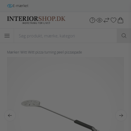
E-mærket
Mærker
/
Witt
/
Witt pizza turning peel pizzaspade