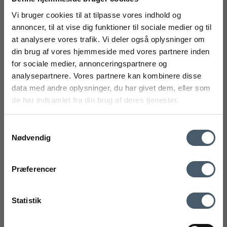
Vis produkt
Vi bruger cookies til at tilpasse vores indhold og
annoncer, til at vise dig funktioner til sociale medier og til
at analysere vores trafik. Vi deler også oplysninger om
FÅ 20% RABAT
din brug af vores hjemmeside med vores partnere inden
Tilbud
for sociale medier, annonceringspartnere og
Få 20% rabat ved tilmelding af vores nyhedsbrev.
analysepartnere. Vores partnere kan kombinere disse
*Din rabat kan ikke bruges på i forvejen nedsatte varer eller på
produkter fra Rocket
.
data med andre oplysninger, du har givet dem, eller som
de har indsamlet fra din brug af deres tjenester.
Samtykkevalg
Nødvendig
mobilnummer
Kontakt os
Fragtpris
Præferencer
Ved tilmelding accepterer du at modtage vores nyhedsbrev og SMS
markedsføring med gode tilbud og inspiration. Du kan altid trække dit
Statistik
samtykke tilbage. Med dit samtykke accepterer du desuden vores
privatlivspolitik og handelsbetingelser her.