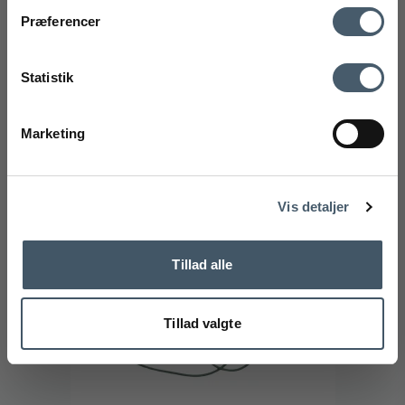
Producenter:
Pedestal
Kontakt os
Fragtpris
Præferencer
Ved tilmelding accepterer du at modtage vores nyhedsbrev og SMS
markedsføring med gode tilbud og inspiration. Du kan altid trække dit
Statistik
samtykke tilbage. Med dit samtykke accepterer du desuden vores
privatlivspolitik og handelsbetingelser her.
Relaterede produkter
Marketing
Tilmeld
Handelsbetingelser
Reklamati
Nej tak
Vis detaljer
Tillad alle
Tillad valgte