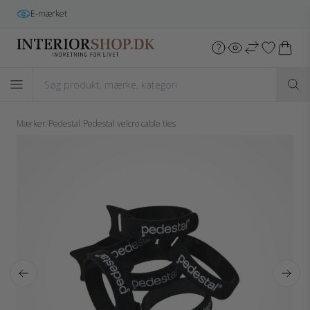
E-mærket
Mærker
/
Pedestal
/
Pedestal velcro cable ties