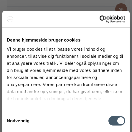
Din sikkerhed
Vi er E-mærket
Gratis forbruger hotline +45 6969 8760
Se vores certifikat
Denne hjemmeside bruger cookies
Vi bruger cookies til at tilpasse vores indhold og
Nyhedsbrev
annoncer, til at vise dig funktioner til sociale medier og til
Få 20% på dit første køb
at analysere vores trafik. Vi deler også oplysninger om
FÅ 20% RABAT
Særlig gode tilbud
din brug af vores hjemmeside med vores partnere inden
Personlige anbefalinger
for sociale medier, annonceringspartnere og
Få 20% rabat ved tilmelding af vores nyhedsbrev.
analysepartnere. Vores partnere kan kombinere disse
*Din rabat kan ikke bruges på i forvejen nedsatte varer eller på
produkter fra Rocket
.
data med andre oplysninger, du har givet dem, eller som
Beskrivelse
de har indsamlet fra din brug af deres tjenester.
Velcro Ties gør det nemt at organisere og fastgøre ledninger
på din Pedestal TV-stander. De er lavet af holdbart velcro,
sikrer korrekt fastgørelse og fuldender standerens udseende.
Samtykkevalg
Specifikationer
Nødvendig
mobilnummer