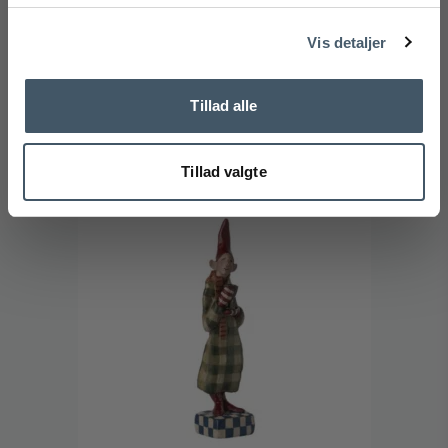
706-14-5621-00M
Nej tak
Vis detaljer
299 DKK
240 DKK
Vis produkt
Tillad alle
Tillad valgte
Tilbud