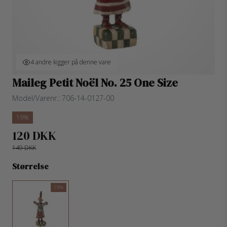
4 andre kigger på denne vare
Maileg Petit Noël No. 25 One Size
Model/Varenr.:
706-14-0127-00
19%
120 DKK
149 DKK
Størrelse
19%