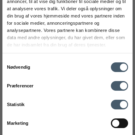
annoncer, til at vise dig funktioner til sociale medier og til
Tilbud
at analysere vores trafik. Vi deler også oplysninger om
FÅ 20% RABAT
din brug af vores hjemmeside med vores partnere inden
for sociale medier, annonceringspartnere og
Få 20% rabat ved tilmelding af vores nyhedsbrev.
analysepartnere. Vores partnere kan kombinere disse
*Din rabat kan ikke bruges på i forvejen nedsatte varer eller på
produkter fra Rocket
.
data med andre oplysninger, du har givet dem, eller som
de har indsamlet fra din brug af deres tjenester.
Samtykkevalg
Nødvendig
mobilnummer
Kontakt os
Fragtpris
Præferencer
Ved tilmelding accepterer du at modtage vores nyhedsbrev og SMS
markedsføring med gode tilbud og inspiration. Du kan altid trække dit
Statistik
samtykke tilbage. Med dit samtykke accepterer du desuden vores
privatlivspolitik og handelsbetingelser her.
Maileg Julestrømpe - Tern
Marketing
Tilmeld
Maileg
Handelsbetingelser
Reklamati