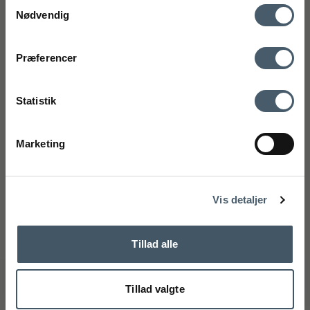
Samtykkevalg
(Google Maps)
Nødvendig
CVR-nummer: 27921124
mobilnummer
Kontakt os
Fragtpris
75 89 33 95
Præferencer
kundeservice@interiorshop.dk
Ved tilmelding accepterer du at modtage vores nyhedsbrev og SMS
markedsføring med gode tilbud og inspiration. Du kan altid trække dit
Statistik
samtykke tilbage. Med dit samtykke accepterer du desuden vores
privatlivspolitik og handelsbetingelser her.
Kundeservice
Marketing
Tilmeld
Webshop kundeservice
Handelsbetingelser
Reklamati
Mandag - Fredag: 11.00 - 15.00
Telefon: +45 75893395 - Tryk 1
Nej tak
kundeservice@interiorshop.dk
Vis detaljer
(Mail besvares typisk indenfor 24 timer)
Butikken i Løsning
Mandag - Fredag: 10.00 - 17.30
Tillad alle
Lørdag: 10.00 - 14.00
Telefon: +45 75893395 - Tryk 2
info@interiorshop.dk
Tillad valgte
Butikken i Ry