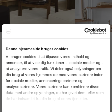
Interiør A/S
Denne hjemmeside bruger cookies
Løsning
Højmarksvej 34
Vi bruger cookies til at tilpasse vores indhold og
DK-8723 Løsning
annoncer, til at vise dig funktioner til sociale medier og til
(Google Maps)
at analysere vores trafik. Vi deler også oplysninger om
FÅ 20% RABAT
din brug af vores hjemmeside med vores partnere inden
Ry
Kyhnsvej 6
for sociale medier, annonceringspartnere og
Få 20% rabat ved tilmelding af vores nyhedsbrev.
DK-8680 Ry
analysepartnere. Vores partnere kan kombinere disse
*Din rabat kan ikke bruges på i forvejen nedsatte varer eller på
(Google Maps)
produkter fra Rocket
.
data med andre oplysninger, du har givet dem, eller som
de har indsamlet fra din brug af deres tjenester.
Viborg
St. Sct. Peder Stræde 16
DK-8800 Viborg