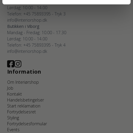
Mandag - Fredag: 10.00 - 17.30
Lørdag: 10.00 - 14.00
Telefon: +45 75893395 - Tryk 3
info@interiorshop.dk
Butikken i Viborg
Mandag - Fredag: 10.00 - 17.30
Lørdag: 10.00 - 14.00
Telefon: +45 75893395 - Tryk 4
info@interiorshop.dk
Information
Om Interiørshop
Job
Kontakt
Handelsbetingelser
Start reklamation
Fortrydelsesret
Styling
Fortrydelsesformular
Events