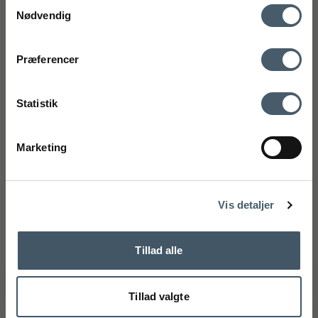
Samtykkevalg
(Google Maps)
Nødvendig
CVR-nummer: 27921124
mobilnummer
Kontakt os
Fragtpris
75 89 33 95
Præferencer
kundeservice@interiorshop.dk
Ved tilmelding accepterer du at modtage vores nyhedsbrev og SMS
markedsføring med gode tilbud og inspiration. Du kan altid trække dit
Statistik
samtykke tilbage. Med dit samtykke accepterer du desuden vores
privatlivspolitik og handelsbetingelser her.
Kundeservice
Marketing
Tilmeld
Webshop kundeservice
Handelsbetingelser
Reklamati
Mandag - Fredag: 11.00 - 15.00
Telefon: +45 75893395 - Tryk 1
Nej tak
kundeservice@interiorshop.dk
Vis detaljer
(Mail besvares typisk indenfor 24 timer)
Butikken i Løsning
Mandag - Fredag: 10.00 - 17.30
Tillad alle
Lørdag: 10.00 - 14.00
Telefon: +45 75893395 - Tryk 2
info@interiorshop.dk
Tillad valgte
Butikken i Ry