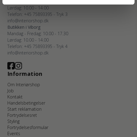
Mandag - Fredag: 10.00 - 17.30
Lørdag: 10.00 - 14.00
Telefon: +45 75893395 - Tryk 3
info@interiorshop.dk
Butikken i Viborg
Mandag - Fredag: 10.00 - 17.30
Lørdag: 10.00 - 14.00
Telefon: +45 75893395 - Tryk 4
info@interiorshop.dk
Information
Om Interiørshop
Job
Kontakt
Handelsbetingelser
Start reklamation
Fortrydelsesret
Styling
Fortrydelsesformular
Events