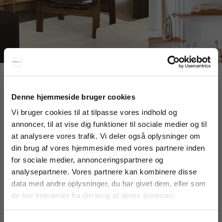
Interiør A/S
Denne hjemmeside bruger cookies
Løsning
Højmarksvej 34
Vi bruger cookies til at tilpasse vores indhold og
DK-8723 Løsning
annoncer, til at vise dig funktioner til sociale medier og til
(Google Maps)
at analysere vores trafik. Vi deler også oplysninger om
FÅ 20% RABAT
din brug af vores hjemmeside med vores partnere inden
Ry
Kyhnsvej 6
for sociale medier, annonceringspartnere og
Få 20% rabat ved tilmelding af vores nyhedsbrev.
DK-8680 Ry
analysepartnere. Vores partnere kan kombinere disse
*Din rabat kan ikke bruges på i forvejen nedsatte varer eller på
(Google Maps)
produkter fra Rocket
.
data med andre oplysninger, du har givet dem, eller som
de har indsamlet fra din brug af deres tjenester.
Viborg
St. Sct. Peder Stræde 16
DK-8800 Viborg