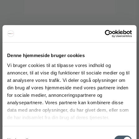
Louis Poulsen Panthella 160 Portable V3
Denne hjemmeside bruger cookies
Bordlampe
Vi bruger cookies til at tilpasse vores indhold og
Louis Poulsen
annoncer, til at vise dig funktioner til sociale medier og til
237-5744171436M
at analysere vores trafik. Vi deler også oplysninger om
FÅ 20% RABAT
din brug af vores hjemmeside med vores partnere inden
1.495 DKK
for sociale medier, annonceringspartnere og
Fra
1.045 DKK
Få 20% rabat ved tilmelding af vores nyhedsbrev.
analysepartnere. Vores partnere kan kombinere disse
*Din rabat kan ikke bruges på i forvejen nedsatte varer eller på
Vis produkt
produkter fra Rocket
.
data med andre oplysninger, du har givet dem, eller som
de har indsamlet fra din brug af deres tjenester.
Samtykkevalg