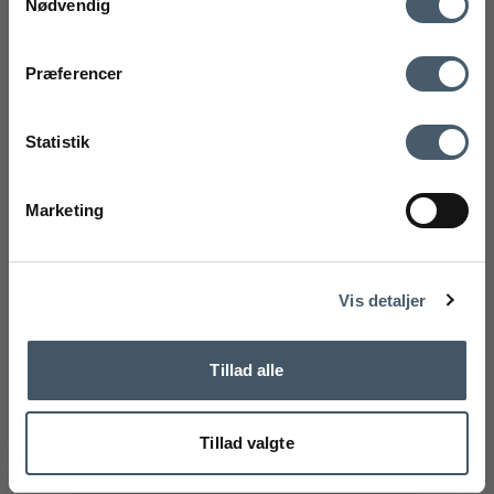
Tilbud
Nødvendig
mobilnummer
Kontakt os
Fragtpris
Præferencer
Ved tilmelding accepterer du at modtage vores nyhedsbrev og SMS
markedsføring med gode tilbud og inspiration. Du kan altid trække dit
Statistik
samtykke tilbage. Med dit samtykke accepterer du desuden vores
privatlivspolitik og handelsbetingelser her.
Marketing
Tilmeld
Handelsbetingelser
Reklamati
Nej tak
Vis detaljer
Tillad alle
Louis Poulsen Panthella 250 Portable Bordlampe
Tillad valgte
Louis Poulsen
237-5744172998M